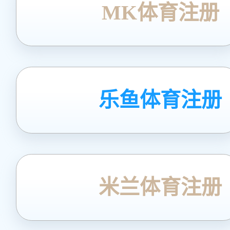
MK体育注册
乐鱼体育注册
米兰体育注册