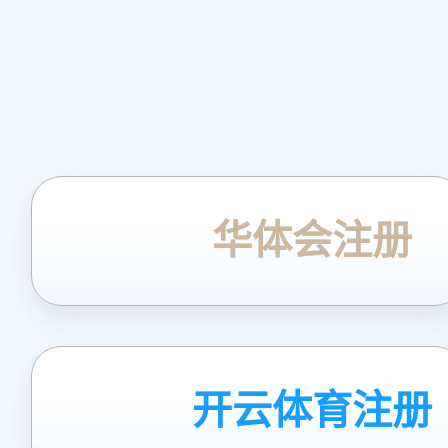
华体会注册
开云体育注册