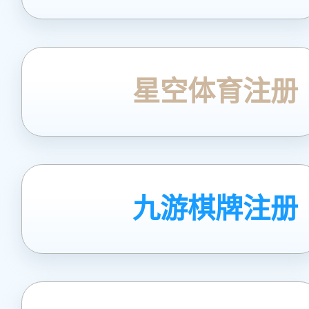
星空体育注册
九游棋牌注册