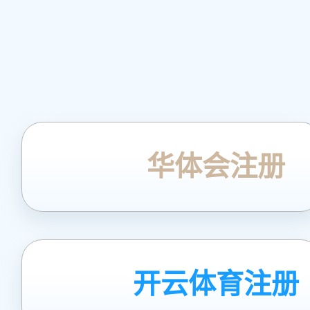
华体会注册
开云体育注册