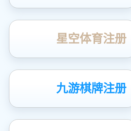
星空体育注册
九游棋牌注册