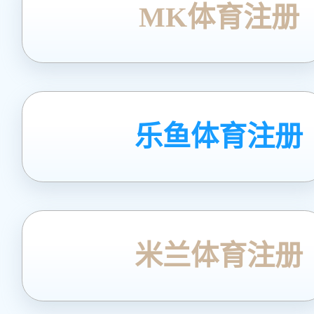
MK体育注册
乐鱼体育注册
米兰体育注册