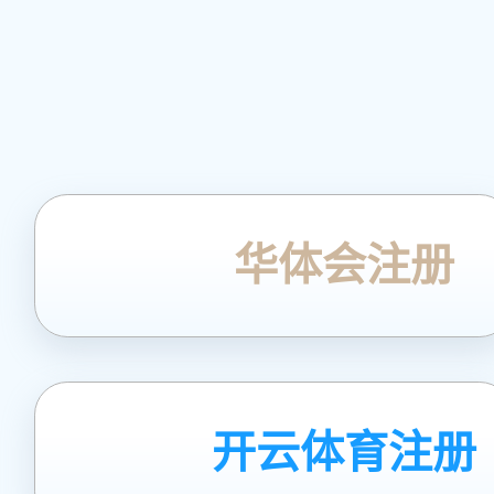
华体会注册
开云体育注册