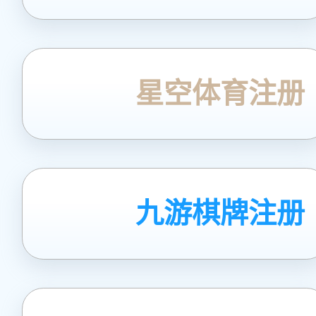
星空体育注册
九游棋牌注册