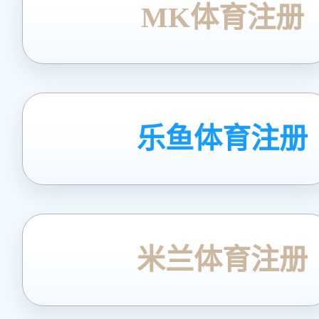
MK体育注册
乐鱼体育注册
米兰体育注册