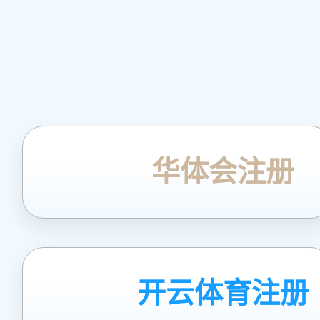
华体会注册
开云体育注册