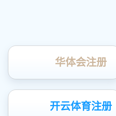
华体会注册
开云体育注册